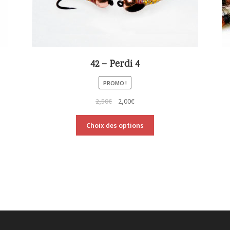
42 – Perdi 4
PROMO !
2,50
€
2,00
€
Choix des options