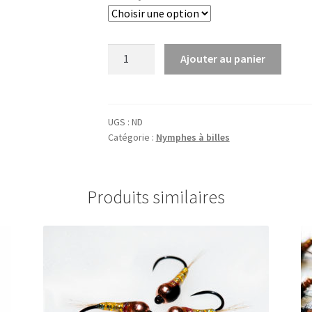
quantité
Ajouter au panier
de
05
-
Pheasant
UGS :
ND
Catégorie :
Nymphes à billes
tail
-
Écoutot
Produits similaires