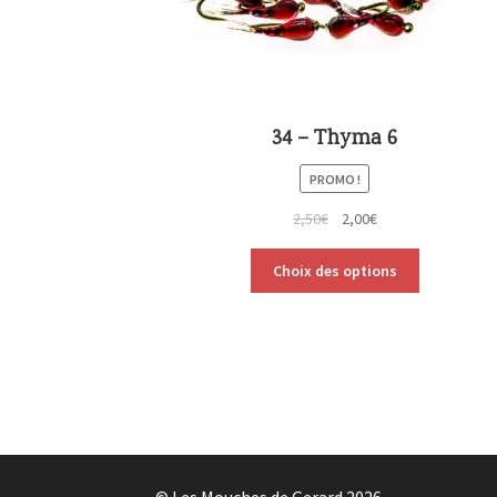
34 – Thyma 6
PROMO !
2,50
€
2,00
€
Choix des options
© Les Mouches de Gerard 2026