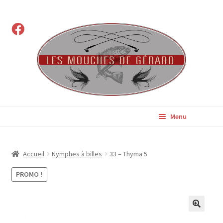
Menu
Ouvr
Boutique
le
Accueil
Nymphes à billes
33 – Thyma 5
men
Mon histoire
enfa
PROMO !
Mes montages
Nos clients