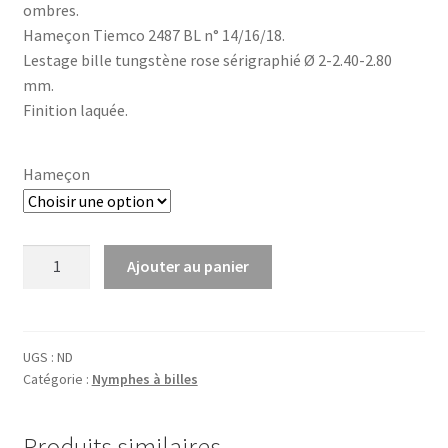
ombres.
Hameçon Tiemco 2487 BL n° 14/16/18.
Lestage bille tungstène rose sérigraphié Ø 2-2.40-2.80
mm.
Finition laquée.
Hameçon
quantité
Ajouter au panier
de
33
-
Thyma
UGS :
ND
Catégorie :
Nymphes à billes
5
Produits similaires