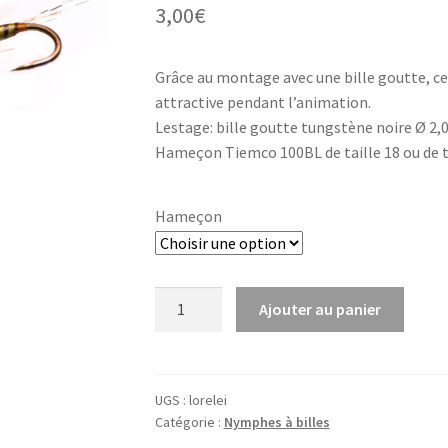
3,00
€
Grâce au montage avec une bille goutte, ce
attractive pendant l’animation.
Lestage: bille goutte tungstène noire Ø 2,
Hameçon Tiemco 100BL de taille 18 ou de t
Hameçon
quantité
Ajouter au panier
de
16-
Loreleï
UGS :
lorelei
Catégorie :
Nymphes à billes