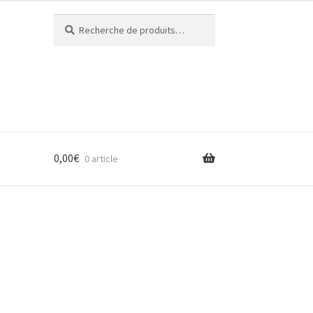
Recherche
Recherche
pour :
0,00
€
0 article