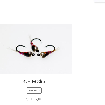
41 – Perdi 3
PROMO !
2,50
€
2,00
€